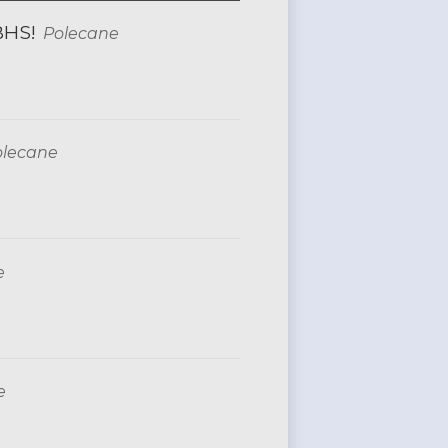
BHS!
Polecane
olecane
e
e