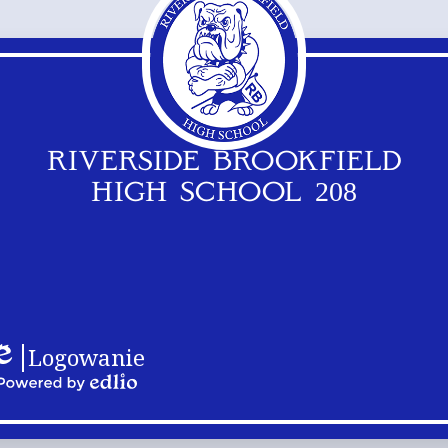
RIVERSIDE BROOKFIELD
HIGH SCHOOL 208
Linki
do
Logowanie
logo
dlio
w
Powered
stopce
by