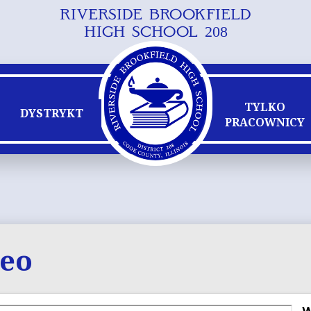
RIVERSIDE BROOKFIELD
Przejdź
HIGH SCHOOL 208
do
głównej
treści
TYLKO
DYSTRYKT
PRACOWNICY
deo