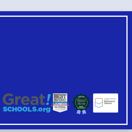
Linki
w
stopce