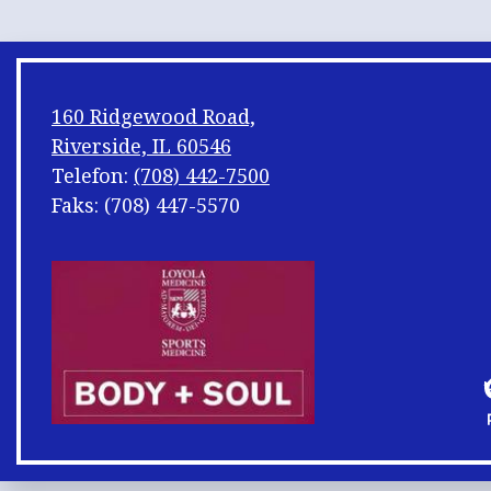
160 Ridgewood Road,
Riverside, IL 60546
Telefon:
(708) 442-7500
Faks: (708) 447-5570
Footer
Shuffle
E