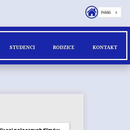
Nagłówek
Polski
Linki
dodatkowe
STUDENCI
RODZICE
KONTAKT