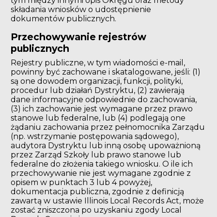
tym między innymi opis Okręgu oraz metody
składania wniosków o udostępnienie
dokumentów publicznych.
Przechowywanie rejestrów
publicznych
Rejestry publiczne, w tym wiadomości e-mail,
powinny być zachowane i skatalogowane, jeśli: (1)
są one dowodem organizacji, funkcji, polityki,
procedur lub działań Dystryktu, (2) zawierają
dane informacyjne odpowiednie do zachowania,
(3) ich zachowanie jest wymagane przez prawo
stanowe lub federalne, lub (4) podlegają one
żądaniu zachowania przez pełnomocnika Zarządu
(np. wstrzymanie postępowania sądowego),
audytora Dystryktu lub inną osobę upoważnioną
przez Zarząd Szkoły lub prawo stanowe lub
federalne do złożenia takiego wniosku. O ile ich
przechowywanie nie jest wymagane zgodnie z
opisem w punktach 3 lub 4 powyżej,
dokumentacja publiczna, zgodnie z definicją
zawartą w ustawie Illinois Local Records Act, może
zostać zniszczona po uzyskaniu zgody Local