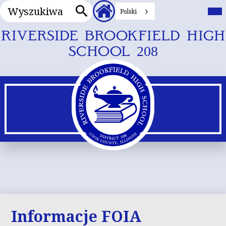
Wyszukiwanie
Nagłówek
Prz
me
Polski
Linki
głó
Wyszukiwanie
dodatkowe
Przejdź
RIVERSIDE BROOKFIELD HIGH
do
SCHOOL 208
głównej
treści
Informacje FOIA