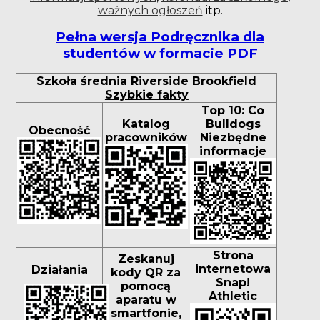
ważnych ogłoszeń
itp.
Pełna wersja Podręcznika dla
studentów w formacie PDF
Szkoła średnia Riverside Brookfield
Szybkie fakty
Top 10: Co
Katalog
Bulldogs
Obecność
pracowników
Niezbędne
informacje
Strona
Zeskanuj
internetowa
Działania
kody QR za
Snap!
pomocą
Athletic
aparatu w
smartfonie,