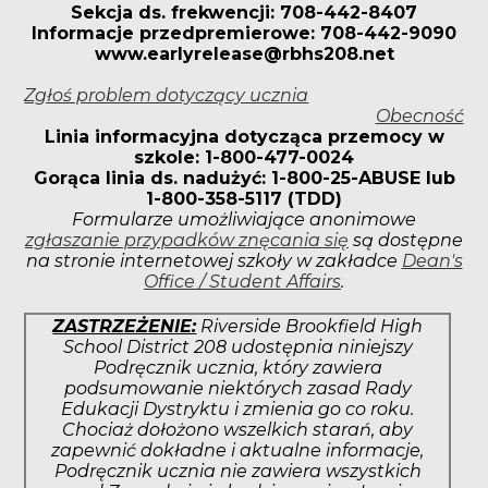
Sekcja ds. frekwencji: 708-442-8407
Informacje przedpremierowe: 708-442-9090
www.earlyrelease@rbhs208.net
Zgłoś problem dotyczący ucznia
Obecność
Linia informacyjna dotycząca przemocy w
szkole: 1-800-477-0024
Gorąca linia ds. nadużyć: 1-800-25-ABUSE lub
1-800-358-5117 (TDD)
Formularze umożliwiające anonimowe
zgłaszanie przypadków znęcania się
są dostępne
na stronie internetowej szkoły w zakładce
Dean's
Office / Student Affairs
.
ZASTRZEŻENIE:
Riverside Brookfield High
School District 208 udostępnia niniejszy
Podręcznik ucznia, który zawiera
podsumowanie niektórych zasad Rady
Edukacji Dystryktu i zmienia go co roku.
Chociaż dołożono wszelkich starań, aby
zapewnić dokładne i aktualne informacje,
Podręcznik ucznia nie zawiera wszystkich