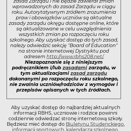
zasad Zarządu i nie będzie zawierał zmian
wprowadzonych do zasad Zarządu w ciągu
roku. Autorytatywnym źródłem zrozumienia
praw i obowiązków uczniów są aktualne
zasady zarządu okręgu dostępne online, które
są aktualizowane w celu uwzględnienia
wszystkich zmian po rozpoczęciu roku
szkolnego. Aby uzyskać dostęp do tych zasad,
należy odwiedzić sekcję "Board of Education"
na stronie internetowej Dystryktu pod
adresem
http://www.rbhs208.net/.
Niezapoznanie się z niniejszym
podręcznikiem i/lub
zasadami
zarządu, w
tym aktualizacjami
zasad zarządu
dokonanymi po rozpoczęciu roku szkolnego,
nie zwalnia uczniów/rodziców z wymogów i
przepisów opisanych w tych źródłach.
Aby uzyskać dostęp do najbardziej aktualnych
informacji RBHS, uczniowie i rodzice powinni
codziennie odwiedzać stronę internetową szkoły.
Będziesz mieć dostęp do
Biuletynu Studenckiego
,
informacji sportowych
,
kalendarza szkolnego
,