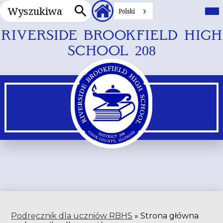
Wyszukiwanie
Nagłówek
Prz
me
Polski
Linki
głó
Wyszukiwanie
dodatkowe
Przejdź
RIVERSIDE BROOKFIELD HIGH
do
SCHOOL 208
głównej
treści
Podręcznik dla uczniów RBHS
»
Strona główna