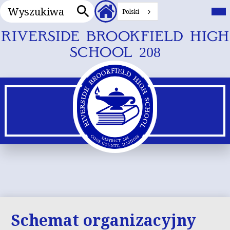
Wyszukiwanie
Nagłówek
Prz
me
Polski
Linki
głó
Wyszukiwanie
dodatkowe
Przejdź
RIVERSIDE BROOKFIELD HIGH
do
SCHOOL 208
głównej
treści
Schemat organizacyjny