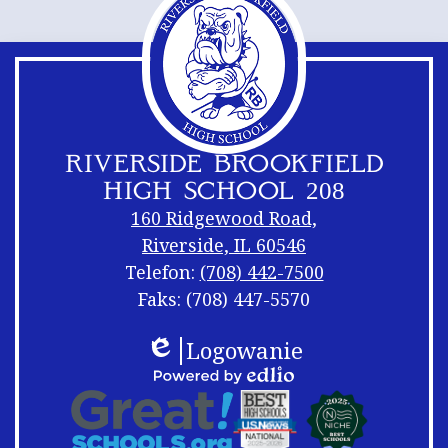
RIVERSIDE BROOKFIELD
HIGH SCHOOL 208
160 Ridgewood Road,
Riverside, IL 60546
Telefon:
(708) 442-7500
Faks: (708) 447-5570
Linki
Footer
Logowanie
w
Shuffle
Edlio
stopce
Linki
Powered
do
by
logo
Edlio