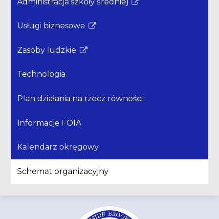
Administracja szkoły średniej
się
Link
w
otwiera
Usługi biznesowe
nowym
się
Link
oknie
w
otwiera
Zasoby ludzkie
nowym
się
Link
oknie
w
otwiera
Technologia
nowym
się
oknie
w
Plan działania na rzecz równości
nowym
oknie
Informacje FOIA
Kalendarz okręgowy
Schemat organizacyjny