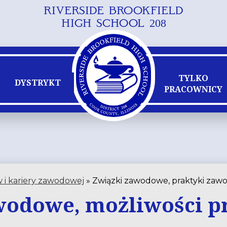
RIVERSIDE BROOKFIELD
Przejdź
HIGH SCHOOL 208
do
głównej
treści
TYLKO
DYSTRYKT
PRACOWNICY
 i kariery zawodowej
»
Związki zawodowe, praktyki zawo
wodowe, możliwości pr