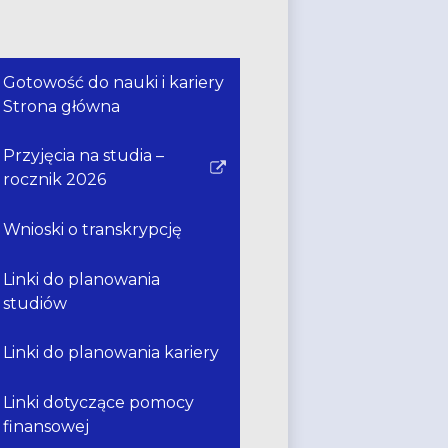
Gotowość do nauki i kariery
Strona główna
Przyjęcia na studia –
Link
rocznik 2026
otwiera
się
Wnioski o transkrypcję
w
nowym
Linki do planowania
oknie
studiów
Linki do planowania kariery
Linki dotyczące pomocy
finansowej