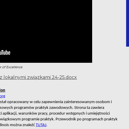
r of Excellence
z lokalnymi związkami 24-25.docx
ion
org
stał opracowany w celu zapewnienia zainteresowanym osobom i 
zkowych programów praktyk zawodowych. Strona ta zawiera 
 aplikacji, warunków pracy, procedur wstępnych i umiejętności 
związkowym programie praktyk. Przewodnik po programach praktyk 
nois można znaleźć 
TUTAJ
.