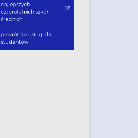
w
najlepszych
nowym
Link
czteroletnich szkół
oknie
otwiera
średnich
się
w
powrót do usług dla
nowym
studentów
oknie