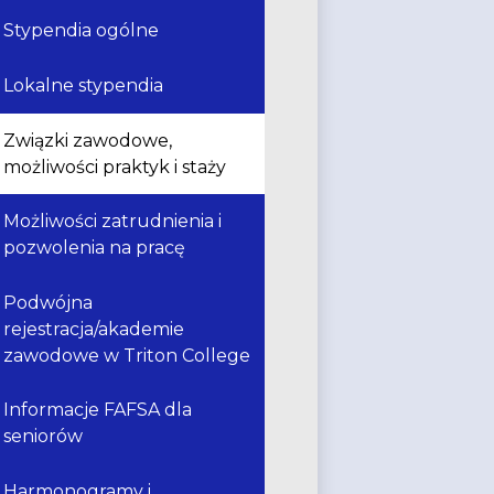
Stypendia ogólne
Lokalne stypendia
Związki zawodowe,
możliwości praktyk i staży
Możliwości zatrudnienia i
pozwolenia na pracę
Podwójna
rejestracja/akademie
zawodowe w Triton College
Informacje FAFSA dla
seniorów
Harmonogramy i